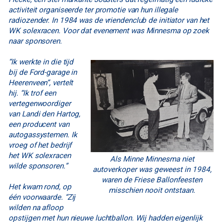
activiteit organiseerde ter promotie van hun illegale
radiozender. In 1984 was de vriendenclub de initiator van het
WK solexracen. Voor dat evenement was Minnesma op zoek
naar sponsoren.
“Ik werkte in die tijd
bij de Ford-garage in
Heerenveen”, vertelt
hij. “Ik trof een
vertegenwoordiger
van Landi den Hartog,
een producent van
autogassystemen. Ik
vroeg of het bedrijf
het WK solexracen
Als Minne Minnesma niet
wilde sponsoren.”
autoverkoper was geweest in 1984,
waren de Friese Ballonfeesten
Het kwam rond, op
misschien nooit ontstaan.
één voorwaarde. “Zij
wilden na afloop
opstijgen met hun nieuwe luchtballon. Wij hadden eigenlijk