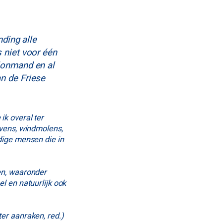
nding alle
s niet voor één
llonmand en al
n de Friese
ik overal ter
avens, windmolens,
dige mensen die in
en, waaronder
l en natuurlijk ook
er aanraken, red.)