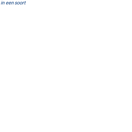
 in een soort
iveconcerten,
t Johannes - Mr.
r zelfs daar
oure, was op een
de overkant van de
n alleen de drive-
liepen naar de
 - en niet