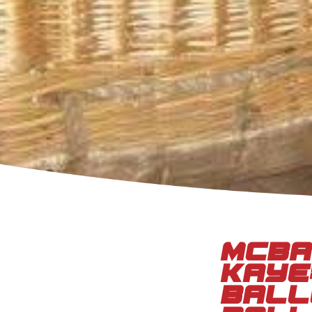
McBa
Kaye
ball