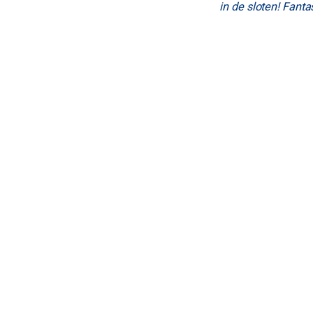
in de sloten! Fanta
zwembad, handgesc
tentoonstellingen 
Long! – (flight dir
Aan de overka
was het resta
Een van de grappi
avond toen we hong
weg van het Hajé H
thru open. Onze b
balie, maar kregen
voetgangers - en 