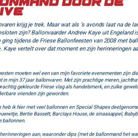
onmand door de
ive
varen krijg je trek. Maar wat als ’s avonds laat na de la
esloten zijn? Ballonvaarder Andrew Kaye uit Engeland i
 ging tijdens de Friese Ballonfeesten van 2008 met ba
 Kaye vertelt over dat moment en zijn herinneringen aa
eesten moeten wel een van mijn favoriete evenementen zijn die 
 in mijn 37 jaar ballonvaren. Met zijn prachtige meren, jachth
prachtig gekleurde Friese vlag als handelsmerk, en zulke gewel
dierbare vrienden zijn geworden.
en heb ik hier met veel ballonnen en Special Shapes deelgenom
uwwitje, Bertie Bassett, Barclays House, de sinaasappel, Babybe
e ballonnen.
l herinneringen aan, waaronder dips (met de ballonmand het wat