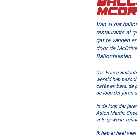
ball
McDr
Van al dat ballon
restaurants al g
gat te vangen en
door de McDrive.
Ballonfeesten.
“De Friese Ballonf
wereld heb bezocht
cafés en bars, de 
de loop der jaren 
In de loop der jar
Aston Martin, Snee
vele gewone, rond
Ik heb er heel vee