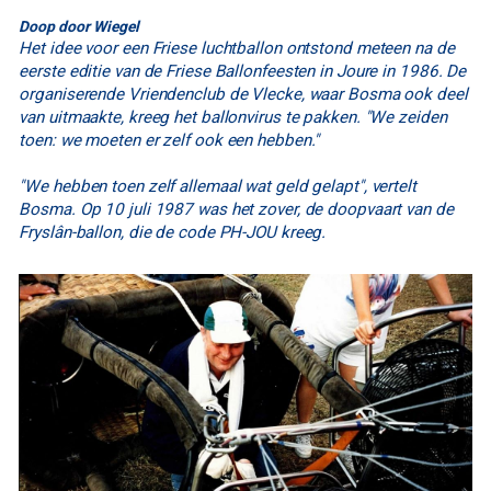
Doop door Wiegel
Het idee voor een Friese luchtballon ontstond meteen na de
eerste editie van de Friese Ballonfeesten in Joure in 1986. De
organiserende Vriendenclub de Vlecke, waar Bosma ook deel
van uitmaakte, kreeg het ballonvirus te pakken. "We zeiden
toen: we moeten er zelf ook een hebben."
"We hebben toen zelf allemaal wat geld gelapt", vertelt
Bosma. Op 10 juli 1987 was het zover, de doopvaart van de
Fryslân-ballon, die de code PH-JOU kreeg.