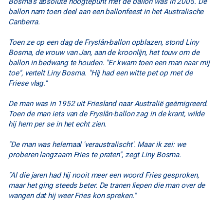
Bosma’s absolute hoogtepunt met de ballon was in 2005. De
ballon nam toen deel aan een ballonfeest in het Australische
Canberra.
Toen ze op een dag de Fryslân-ballon opblazen, stond Liny
Bosma, de vrouw van Jan, aan de kroonlijn, het touw om de
ballon in bedwang te houden. "Er kwam toen een man naar mij
toe", vertelt Liny Bosma. "Hij had een witte pet op met de
Friese vlag."
De man was in 1952 uit Friesland naar Australië geëmigreerd.
Toen de man iets van de Fryslân-ballon zag in de krant, wilde
hij hem per se in het echt zien.
"De man was helemaal 'veraustralischt'. Maar ik zei: we
proberen langzaam Fries te praten", zegt Liny Bosma.
"Al die jaren had hij nooit meer een woord Fries gesproken,
maar het ging steeds beter. De tranen liepen die man over de
wangen dat hij weer Fries kon spreken."