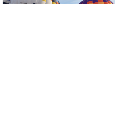
assaal naar Joure, maar parkeren en lopen op de vluchtstrook
 bedoeling. Wil je de komende dagen naar de Friese Ballonfees
an de ballonnen, worden enkele ‘gouden oudjes’ opgeblazen: de 
e prachtige Special Shapes blijven indrukwekkend.
rvolgens van de vloer bij optredens van de Earring Experience 