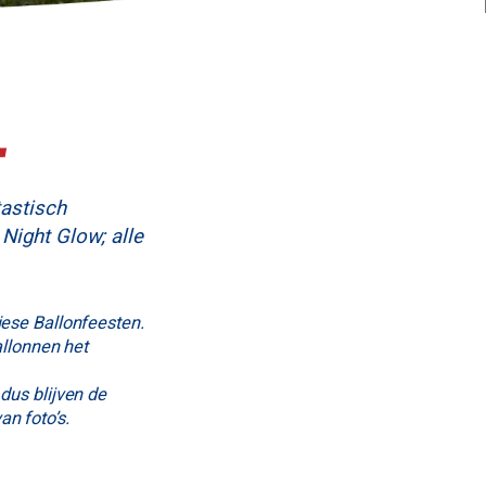
t
tastisch
Night Glow; alle
iese Ballonfeesten.
allonnen het
dus blijven de
n foto’s.