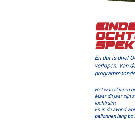
Eind
ocht
spek
En dat is drie! 
verlopen. Van d
programmaonder
Het was al jaren g
Maar dit jaar zijn
luchtruim.
En in de avond wor
ballonnen lang bo