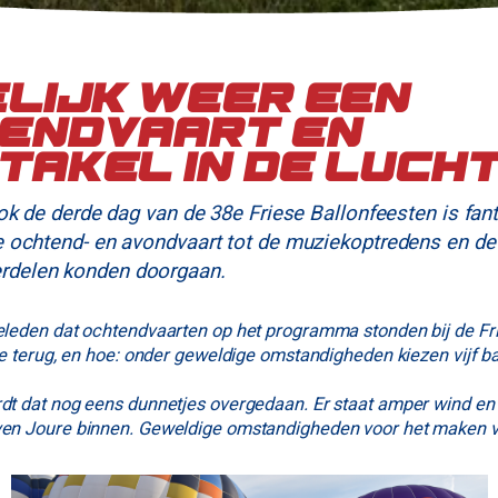
elijk weer een
endvaart en
takel in de luch
Ook de derde dag van de 38e Friese Ballonfeesten is fan
e ochtend- en avondvaart tot de muziekoptredens en de 
delen konden doorgaan.
eleden dat ochtendvaarten op het programma stonden bij de Fr
 ze terug, en hoe: onder geweldige omstandigheden kiezen vijf b
dt dat nog eens dunnetjes overgedaan. Er staat amper wind en 
ven Joure binnen. Geweldige omstandigheden voor het maken va