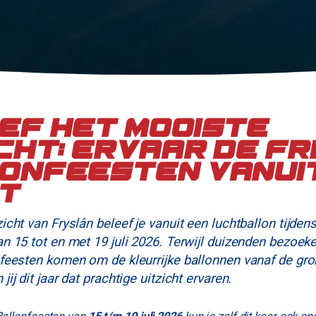
ef het mooiste
cht: ervaar de Fr
onfeesten vanuit
t
icht van Fryslân beleef je vanuit een luchtballon tijden
n 15 tot en met 19 juli 2026. Terwijl duizenden bezoeker
nfeesten komen om de kleurrijke ballonnen vanaf de gro
ij dit jaar dat prachtige uitzicht ervaren.