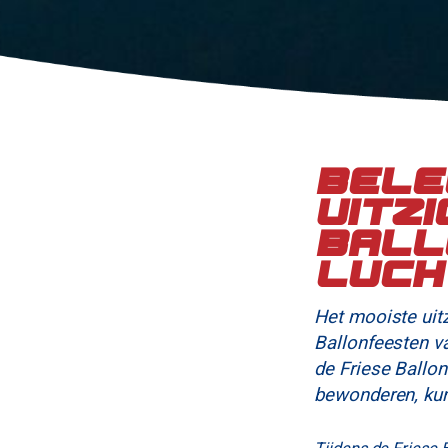
Bele
uitzi
Ball
luch
Het mooiste uitz
Ballonfeesten va
de Friese Ballo
bewonderen, kun j