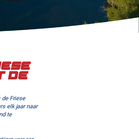
iese
 de
s de Friese
s elk jaar naar
nd te