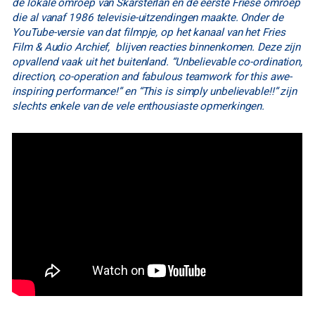
de lokale omroep van Skarsterlân en de eerste Friese omroep
die al vanaf 1986 televisie-uitzendingen maakte. Onder de
YouTube-versie van dat filmpje, op het kanaal van het Fries
Film & Audio Archief, blijven reacties binnenkomen. Deze zijn
opvallend vaak uit het buitenland. “Unbelievable co-ordination,
direction, co-operation and fabulous teamwork for this awe-
inspiring performance
!
” en “This is simply unbelievable!!” zijn
slechts enkele van de vele enthousiaste opmerkingen.