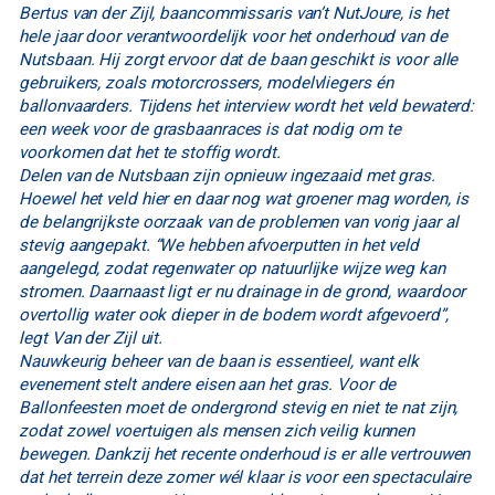
Bertus van der Zijl, baancommissaris van’t NutJoure, is het
hele jaar door verantwoordelijk voor het onderhoud van de
Nutsbaan. Hij zorgt ervoor dat de baan geschikt is voor alle
gebruikers, zoals motorcrossers, modelvliegers én
ballonvaarders. Tijdens het interview wordt het veld bewaterd:
een week voor de grasbaanraces is dat nodig om te
voorkomen dat het te stoffig wordt.
Delen van de Nutsbaan zijn opnieuw ingezaaid met gras.
Hoewel het veld hier en daar nog wat groener mag worden, is
de belangrijkste oorzaak van de problemen van vorig jaar al
stevig aangepakt. “We hebben afvoerputten in het veld
aangelegd, zodat regenwater op natuurlijke wijze weg kan
stromen. Daarnaast ligt er nu drainage in de grond, waardoor
overtollig water ook dieper in de bodem wordt afgevoerd”,
legt Van der Zijl uit.
Nauwkeurig beheer van de baan is essentieel, want elk
evenement stelt andere eisen aan het gras. Voor de
Ballonfeesten moet de ondergrond stevig en niet te nat zijn,
zodat zowel voertuigen als mensen zich veilig kunnen
bewegen. Dankzij het recente onderhoud is er alle vertrouwen
dat het terrein deze zomer wél klaar is voor een spectaculaire